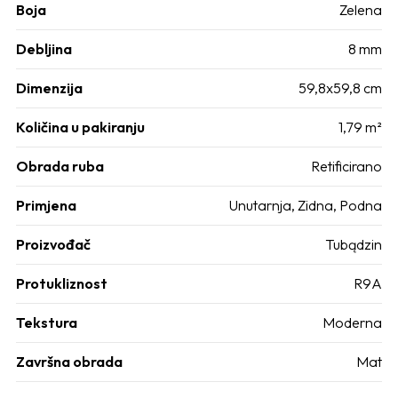
Boja
Zelena
Debljina
8 mm
Dimenzija
59,8x59,8 cm
Količina u pakiranju
1,79 m²
Obrada ruba
Retificirano
Primjena
Unutarnja
,
Zidna
,
Podna
Proizvođač
Tubądzin
Protukliznost
R9A
Tekstura
Moderna
Završna obrada
Mat