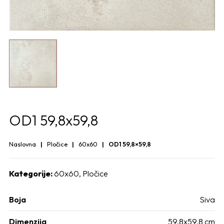
OD1 59,8x59,8
Naslovna
Pločice
60x60
OD1 59,8×59,8
Kategorije:
60x60
,
Pločice
Boja
Siva
Dimenzija
59,8x59,8 cm