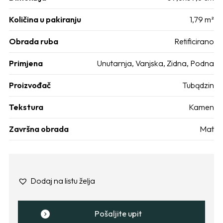
Količina u pakiranju
1,79 m²
Obrada ruba
Retificirano
Primjena
Unutarnja
,
Vanjska
,
Zidna
,
Podna
Proizvođač
Tubądzin
Tekstura
Kamen
Završna obrada
Mat
Dodaj na listu želja
Pošaljite upit