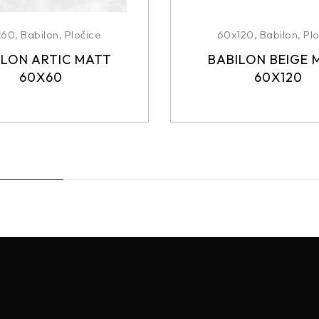
x60
,
Babilon
,
Pločice
60x120
,
Babilon
,
Plo
ILON ARTIC MATT
BABILON BEIGE 
60X60
60X120