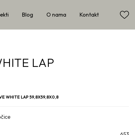
ekti
Blog
O nama
Kontakt
HITE LAP
E WHITE LAP 59,8X59,8X0,8
očice
653