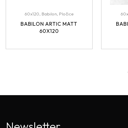
60x120
,
Babilon
,
Pločice
60
BABILON ARTIC MATT
BAB
60X120
Newsletter