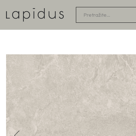
Products
search