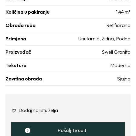
Količina u pakiranju
1,44 m²
Obrada ruba
Retificirano
Primjena
Unutarnja
,
Zidna
,
Podna
Proizvođač
Swell Granito
Tekstura
Moderna
Završna obrada
Sjajna
Dodaj na listu želja
Pošaljite upit