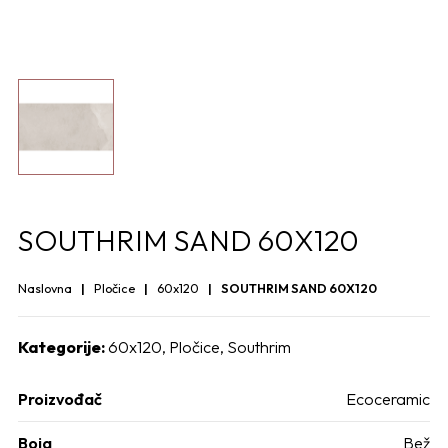
SOUTHRIM SAND 60X120
Naslovna
Pločice
60x120
SOUTHRIM SAND 60X120
Kategorije:
60x120
,
Pločice
,
Southrim
Proizvođač
Ecoceramic
Boja
Bež