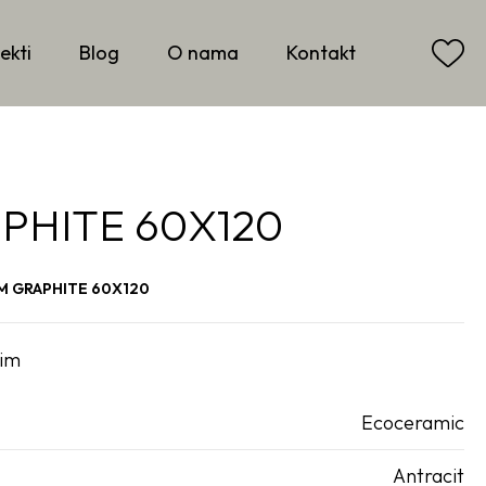
ekti
Blog
O nama
Kontakt
PHITE 60X120
M GRAPHITE 60X120
rim
Ecoceramic
Antracit