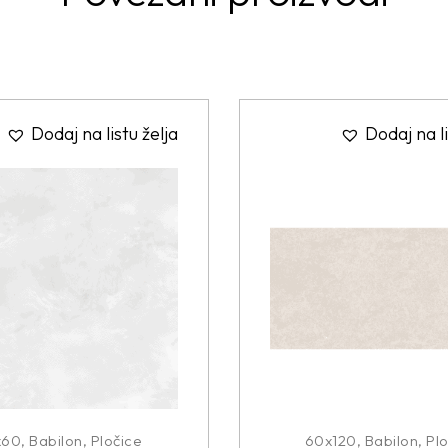
Dodaj na listu želja
Dodaj na li
x60
,
Babilon
,
Pločice
60x120
,
Babilon
,
Plo