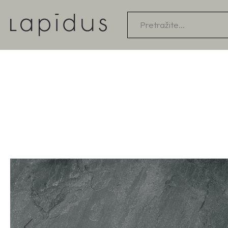
Products
search