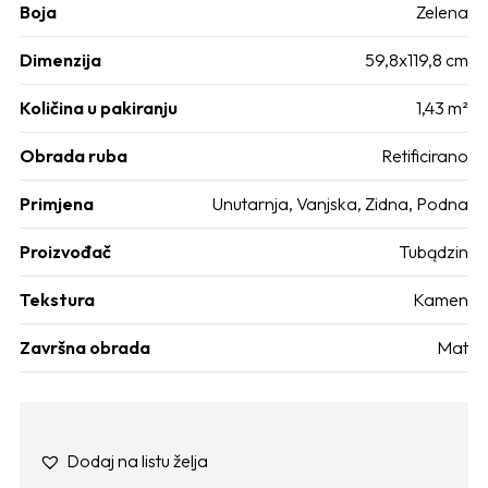
Boja
Zelena
Dimenzija
59,8x119,8 cm
Količina u pakiranju
1,43 m²
Obrada ruba
Retificirano
Primjena
Unutarnja
,
Vanjska
,
Zidna
,
Podna
Proizvođač
Tubądzin
Tekstura
Kamen
Završna obrada
Mat
Dodaj na listu želja