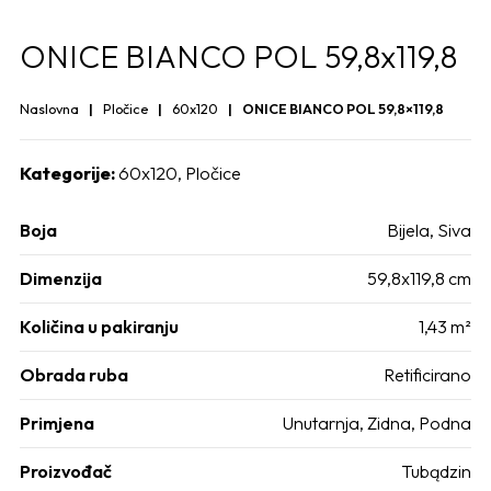
ONICE BIANCO POL 59,8x119,8
Naslovna
Pločice
60x120
ONICE BIANCO POL 59,8×119,8
Kategorije:
60x120
,
Pločice
Boja
Bijela
,
Siva
Dimenzija
59,8x119,8 cm
Količina u pakiranju
1,43 m²
Obrada ruba
Retificirano
Primjena
Unutarnja
,
Zidna
,
Podna
Proizvođač
Tubądzin