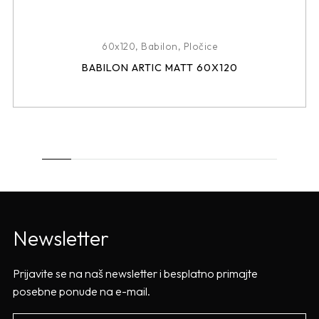
60x120
,
Babilon
,
Pločice
BABILON ARTIC MATT 60X120
Newsletter
Prijavite se na naš newsletter i besplatno primajte
posebne ponude na e-mail.