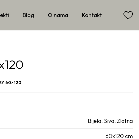
ekti
Blog
O nama
Kontakt
x120
AY 60×120
Bijela
,
Siva
,
Zlatna
60x120 cm