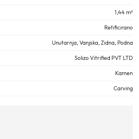
1,44 m²
Retificirano
Unutarnja
,
Vanjska
,
Zidna
,
Podna
Solizo Vitrified PVT LTD
Kamen
Carving