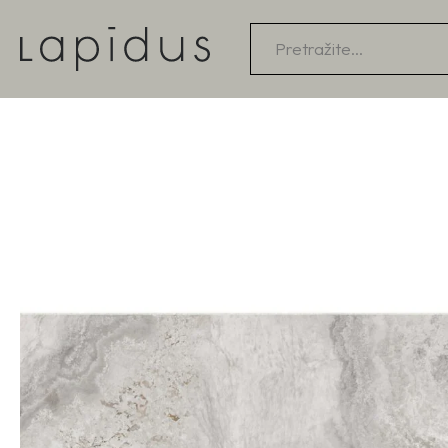
Products
search