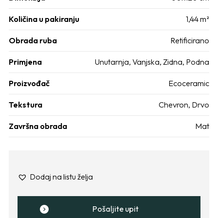
Količina u pakiranju
1,44 m²
Obrada ruba
Retificirano
Primjena
Unutarnja
,
Vanjska
,
Zidna
,
Podna
Proizvođač
Ecoceramic
Tekstura
Chevron
,
Drvo
Završna obrada
Mat
Dodaj na listu želja
Pošaljite upit