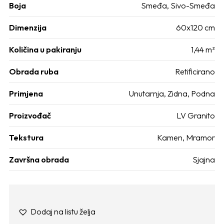
Boja
Smeđa
,
Sivo-Smeđa
Dimenzija
60x120 cm
Količina u pakiranju
1,44 m²
Obrada ruba
Retificirano
Primjena
Unutarnja
,
Zidna
,
Podna
Proizvođač
LV Granito
Tekstura
Kamen
,
Mramor
Završna obrada
Sjajna
Dodaj na listu želja