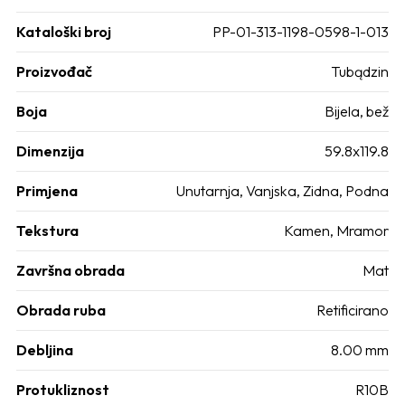
Kataloški broj
PP-01-313-1198-0598-1-013
Proizvođač
Tubądzin
Boja
Bijela, bež
Dimenzija
59.8x119.8
Primjena
Unutarnja, Vanjska, Zidna, Podna
Tekstura
Kamen, Mramor
Završna obrada
Mat
Obrada ruba
Retificirano
Debljina
8.00 mm
Protukliznost
R10B