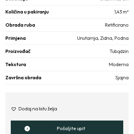
Količina u pakiranju
1,43 m²
Obrada ruba
Retificirano
Primjena
Unutarnja
,
Zidna
,
Podna
Proizvođač
Tubądzin
Tekstura
Moderna
Završna obrada
Sjajna
Dodaj na listu želja
Pošaljite upit