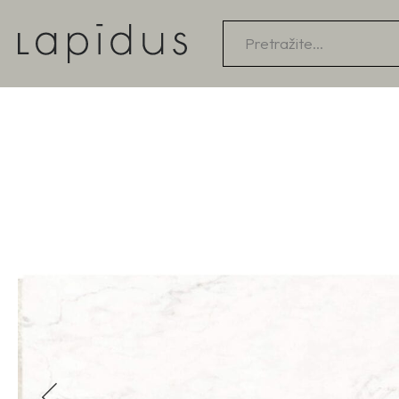
Products
search