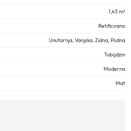
1,43 m²
Retificirano
Unutarnja
,
Vanjska
,
Zidna
,
Podna
Tubądzin
Moderna
Mat