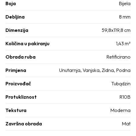
Boja
Bijela
Debljina
8 mm
Dimenzija
59,8x119,8 cm
Količina u pakiranju
1,43 m²
Obrada ruba
Retificirano
Primjena
Unutarnja
,
Vanjska
,
Zidna
,
Podna
Proizvođač
Tubądzin
Protukliznost
R10B
Tekstura
Moderna
Završna obrada
Mat