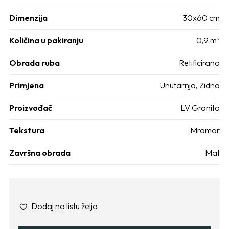
Dimenzija
30x60 cm
Količina u pakiranju
0,9 m²
Obrada ruba
Retificirano
Primjena
Unutarnja
,
Zidna
Proizvođač
LV Granito
Tekstura
Mramor
Završna obrada
Mat
Dodaj na listu želja