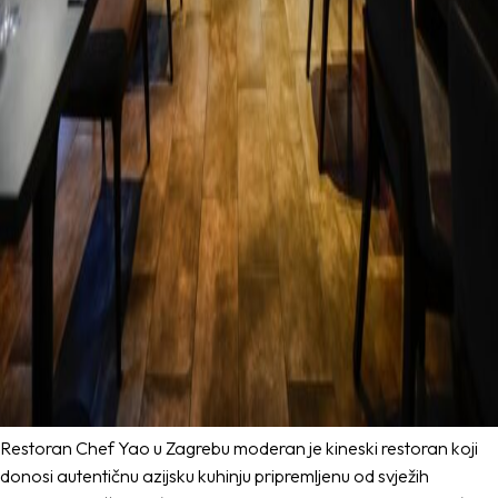
Restoran Chef Yao u Zagrebu moderan je kineski restoran koji
donosi autentičnu azijsku kuhinju pripremljenu od svježih