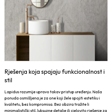
Rješenja koja spajaju funkcionalnost i
stil
Lapidus razumije upravo takav pristup uređenju. Naša
ponuda osmišljena je za one koji žele spojiti estetiku i
kvalitetu, bez kompromisa. Bez obzira tražite li
minimalistički stil, luksuzne detalje ili cjelovito rješenje za