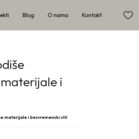
ekti
Blog
O nama
Kontakt
odiše
materijale i
e materijale i bezvremenski stil