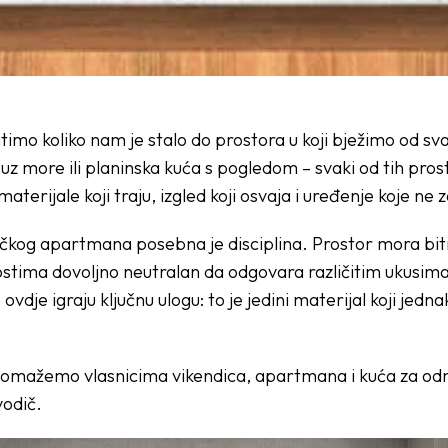
timo koliko nam je stalo do prostora u koji bježimo od s
 more ili planinska kuća s pogledom – svaki od tih prosto
aterijale koji traju, izgled koji osvaja i uređenje koje ne 
vačkog apartmana posebna je disciplina. Prostor mora biti 
gostima dovoljno neutralan da odgovara različitim ukusim
ovdje igraju ključnu ulogu: to je jedini materijal koji jedn
omažemo vlasnicima vikendica, apartmana i kuća za odm
vodič.