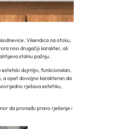
vakodnevice. Vikendica na otoku,
ra nosi drugačiji karakter, ali
zahtijeva stalnu pažnju.
estetski dojmljiv, funkcionalan,
a, a opet dovoljno karakteran da
akovrijedno rješava estetiku,
or da pronađu pravo rješenje i