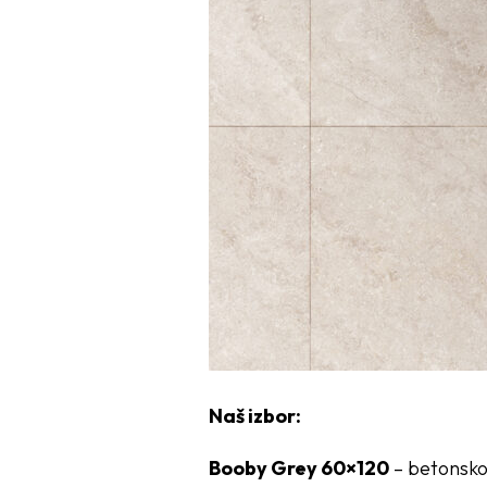
Naš izbor:
Booby Grey 60×120
– betonsko-