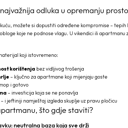
a najvažnija odluka u opremanju pros
 kuću, možete si dopustiti određene kompromise – tepih ko
 obloge koje ne podnose vlagu. U vikendici ili apartmanu 
 materijal koji istovremeno:
ost korištenja
bez vidljivog trošenja
rlje
– ključno za apartmane koji mijenjaju goste
mop i gotovo
ama
– investicija koja se ne ponavlja
– i jeftiniji namještaj izgleda skuplje uz pravu pločicu
 apartmanu, što gdje staviti?
vku: neutralna baza koja sve drži