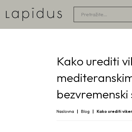
Products
search
Kako urediti vi
mediteranskim 
bezvremenski s
Naslovna
Blog
Kako urediti vike