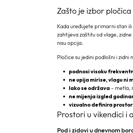
Zašto je izbor pločic
Kada uređujete primarni stan ili
zahtijeva zaštitu od vlage, zidne
nisu opcija.
Pločice su jedini podlošni i zidni
podnosi visoku frekventn
ne upija mirise, vlagu ni m
lako se održava
– metla, 
ne mijenja izgled godin
vizualno definira prostor
Prostori u vikendici i
Pod i zidovi u dnevnom bora