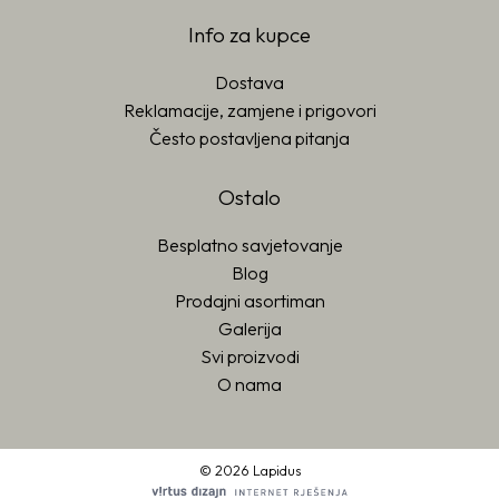
Info za kupce
Dostava
Reklamacije, zamjene i prigovori
Često postavljena pitanja
Ostalo
Besplatno savjetovanje
Blog
Prodajni asortiman
Galerija
Svi proizvodi
O nama
© 2026 Lapidus