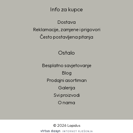
Info za kupce
Dostava
Reklamacije, zamjene i prigovori
Često postavljena pitanja
Ostalo
Besplatno savjetovanje
Blog
Prodajni asortiman
Galerija
Svi proizvodi
O nama
© 2026 Lapidus