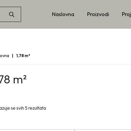
Naslovna
Proizvodi
Proj
lovna
1,78 m²
,78 m²
azuje se svih 5 rezultata