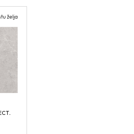
stu želja
0
ECT.