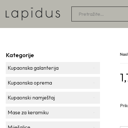
Products
search
Kategorije
Nas
Kupaonska galanterija
1
Kupaonska oprema
Kupaonski namještaj
Prik
Mase za keramiku
Miješalice