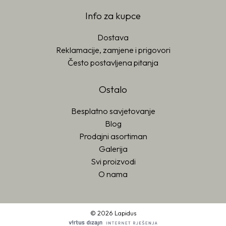
Info za kupce
Dostava
Reklamacije, zamjene i prigovori
Često postavljena pitanja
Ostalo
Besplatno savjetovanje
Blog
Prodajni asortiman
Galerija
Svi proizvodi
O nama
© 2026 Lapidus