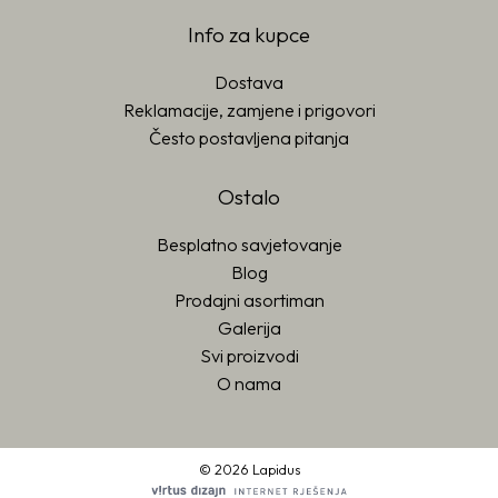
Info za kupce
Dostava
Reklamacije, zamjene i prigovori
Često postavljena pitanja
Ostalo
Besplatno savjetovanje
Blog
Prodajni asortiman
Galerija
Svi proizvodi
O nama
© 2026 Lapidus