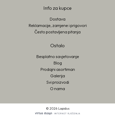
Info za kupce
Dostava
Reklamacije, zamjene i prigovori
Često postavljena pitanja
Ostalo
Besplatno savjetovanje
Blog
Prodajni asortiman
Galerija
Svi proizvodi
O nama
© 2026 Lapidus